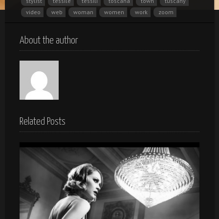
stylist
tessile
tessili
toscana
town
tuscany
video
web
woman
women
work
zoom
About the author
Related Posts