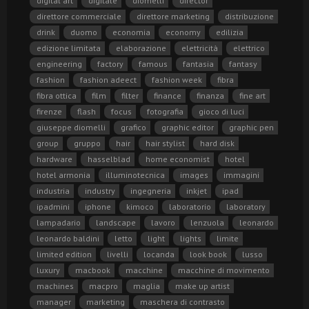
digital art
digitale
diomelli
director
direttore commerciale
direttore marketing
distribuzione
drink
duomo
economia
economy
edilizia
edizione limitata
elaborazione
elettricità
elettrico
engineering
factory
famous
fantasia
fantasy
fashion
fashion adeect
fashion week
fibra
fibra ottica
film
filter
finance
finanza
fine art
firenze
flash
focus
fotografia
gioco di luci
giuseppe diomelli
grafico
graphic editor
graphic pen
group
gruppo
hair
hair stylist
hard disk
hardware
hasselblad
home economist
hotel
hotel armonia
illuminotecnica
images
immagini
industria
industry
ingegneria
inkjet
ipad
ipadmini
iphone
kimoco
laboratorio
laboratory
lampadario
landscape
lavoro
lenzuola
leonardo
leonardo baldini
letto
light
lights
limite
limited edition
livelli
locanda
look book
lusso
luxury
macbook
macchine
macchine di movimento
machines
macpro
maglia
make up artist
manager
marketing
maschera di contrasto