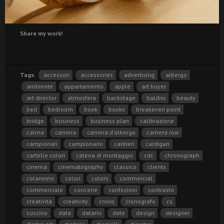
Share my work!
Tags:
accessori
accessories
advertising
albergo
ambiente
appartamento
apple
art buyer
art director
atmosfera
backstage
baldini
beauty
bed
bedroom
book
books
breakeven point
bridge
business
business plan
calibrazione
calma
camera
camera d'albergo
camera row
campionari
campionario
cantieri
cardigan
cartelle colori
catena di montaggio
cdc
chronograph
cinema
cinematography
classico
clients
colannino
colori
colors
commercial
commerciale
concerie
confezioni
contrasto
creatività
creativity
crono
cronografo
cs
cuscino
data
datario
date
design
designer