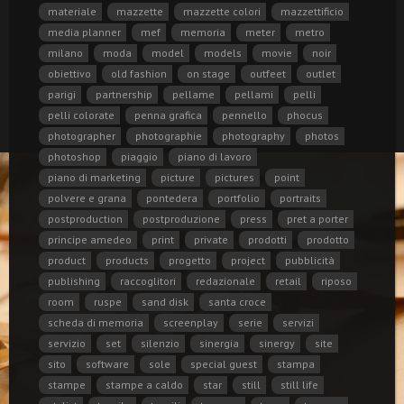
materiale
mazzette
mazzette colori
mazzettificio
media planner
mef
memoria
meter
metro
milano
moda
model
models
movie
noir
obiettivo
old fashion
on stage
outfeet
outlet
parigi
partnership
pellame
pellami
pelli
pelli colorate
penna grafica
pennello
phocus
photographer
photographie
photography
photos
photoshop
piaggio
piano di lavoro
piano di marketing
picture
pictures
point
polvere e grana
pontedera
portfolio
portraits
postproduction
postproduzione
press
pret a porter
principe amedeo
print
private
prodotti
prodotto
product
products
progetto
project
pubblicità
publishing
raccoglitori
redazionale
retail
riposo
room
ruspe
sand disk
santa croce
scheda di memoria
screenplay
serie
servizi
servizio
set
silenzio
sinergia
sinergy
site
sito
software
sole
special guest
stampa
stampe
stampe a caldo
star
still
still life