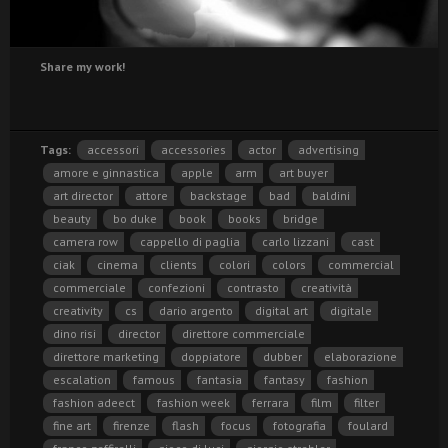
Share my work!
Tags:
accessori
accessories
actor
advertising
amore e ginnastica
apple
arm
art buyer
art director
attore
backstage
bad
baldini
beauty
bo duke
book
books
bridge
camera row
cappello di paglia
carlo lizzani
cast
ciak
cinema
clients
colori
colors
commercial
commerciale
confezioni
contrasto
creatività
creativity
cs
dario argento
digital art
digitale
dino risi
director
direttore commerciale
direttore marketing
doppiatore
dubber
elaborazione
escalation
famous
fantasia
fantasy
fashion
fashion adeect
fashion week
ferrara
film
filter
fine art
firenze
flash
focus
fotografia
foulard