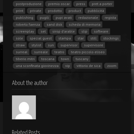
postproduzione
premio oscar
press
pret a porter
print
private
prodotto
product
pubblicità
publishing
pugili
pupi avati
redazionale
regista
roberto faenza
sand disk
scheda di memoria
screenplay
set
sirop d'arable
slip
software
sole
special guest
stampa
star
still
stockings
straw
stylist
sun
supervisor
supervisore
surreal
surreale
teatro
teatro piccolo eliseo
tiberio mitri
toscana
town
tuscany
una sconfinata giovinezza
vip
vittorio de sica
zoom
About the author
Related Posts