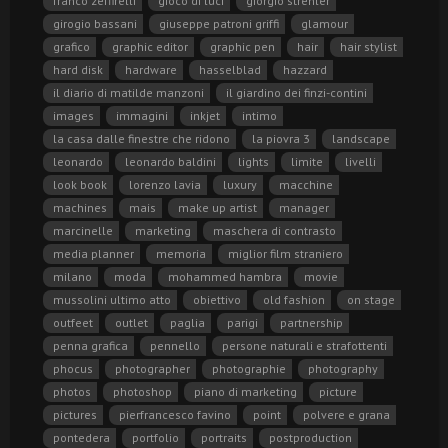
franco zeffirelli
gioco di luci
giorgio strehler
girogio bassani
giuseppe patroni griffi
glamour
grafico
graphic editor
graphic pen
hair
hair stylist
hard disk
hardware
hasselblad
hazzard
il diario di matilde manzoni
il giardino dei finzi-contini
images
immagini
inkjet
intimo
la casa dalle finestre che ridono
la piovra 3
landscape
leonardo
leonardo baldini
lights
limite
livelli
look book
lorenzo lavia
luxury
macchine
machines
mais
make up artist
manager
marcinelle
marketing
maschera di contrasto
media planner
memoria
miglior film straniero
milano
moda
mohammed hambra
movie
mussolini ultimo atto
obiettivo
old fashion
on stage
outfeet
outlet
paglia
parigi
partnership
penna grafica
pennello
persone naturali e strafottenti
phocus
photographer
photographie
photography
photos
photoshop
piano di marketing
picture
pictures
pierfrancesco favino
point
polvere e grana
pontedera
portfolio
portraits
postproduction