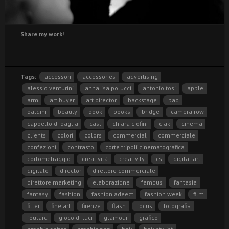
Share my work!
Tags:
accessori
accessories
advertising
alessio venturini
annalisa polucci
antonio tosi
apple
arm
art buyer
art director
backstage
bad
baldini
beauty
book
books
bridge
camera row
cappello di paglia
cast
chiara ciofini
ciak
cinema
clients
colori
colors
commercial
commerciale
confezioni
contrasto
corte tripoli cinematografica
cortometraggio
creatività
creativity
cs
digital art
digitale
director
direttore commerciale
direttore marketing
elaborazione
famous
fantasia
fantasy
fashion
fashion adeect
fashion week
film
filter
fine art
firenze
flash
focus
fotografia
foulard
gioco di luci
glamour
grafico