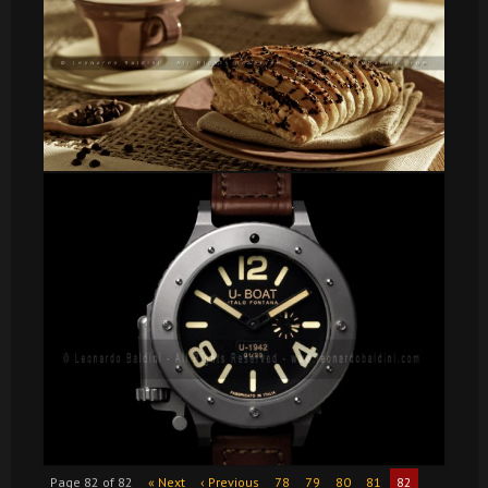
Page 82 of 82
« Next
‹ Previous
78
79
80
81
82